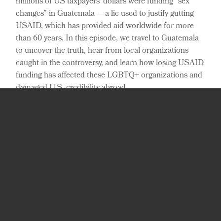
millions of US taxpayers’ dollars were funding “sex
m
changes” in Guatemala — a lie used to justify gutting
d
USAID, which has provided aid worldwide for more
E
than 60 years. In this episode, we travel to Guatemala
R
to uncover the truth, hear from local organizations
P
caught in the controversy, and learn how losing USAID
funding has affected these LGBTQ+ organizations and
damaged U.S. credibility abroad.
Reynaldo Leaños Jr.
Published on:
December 12, 2025
JOIN US FOR UPDATES