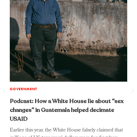
GOVERNMENT
G
Podcast: How a White House lie about “sex
C
changes” in Guatemala helped decimate
“
USAID
r
Earlier this year, the White House falsely claimed that
D