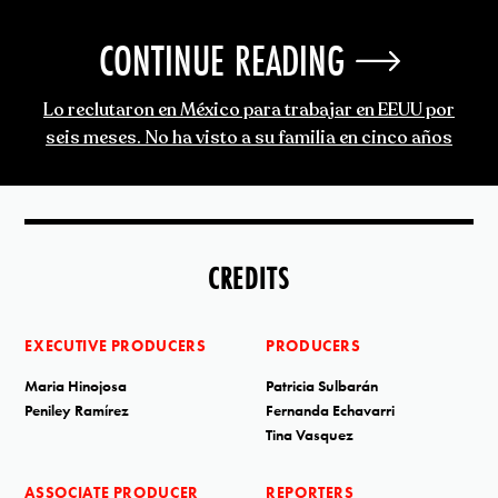
CONTINUE READING
Lo reclutaron en México para trabajar en EEUU por
seis meses. No ha visto a su familia en cinco años
CREDITS
EXECUTIVE PRODUCERS
PRODUCERS
Maria Hinojosa
Patricia Sulbarán
Peniley Ramírez
Fernanda Echavarri
Tina Vasquez
ASSOCIATE PRODUCER
REPORTERS