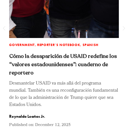
GOVERNMENT, REPORTER’S NOTEBOOK, SPANISH
G
Cómo la desaparición de USAID redefine los
H
“valores estadounidenses”: cuaderno de
“
reportero
n
D
s
p
Desmantelar USAID va más allá del programa
T
mundial. También es una reconfiguración fundamental
de lo que la administración de Trump quiere que sea
R
Estados Unidos.
P
Reynaldo Leaños Jr.
Published on:
December 12, 2025